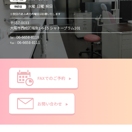
水曜･日曜･祝日
休診日
※祝日のある週の水曜日は診療いたします
〒557-0033
大阪市西成区梅南1-6-15 シャトープラム101
06-6658-8118
Tel：
06-6658-8111
Fax：
FAXでのご予約
▶︎
お問い合わせ
▶︎